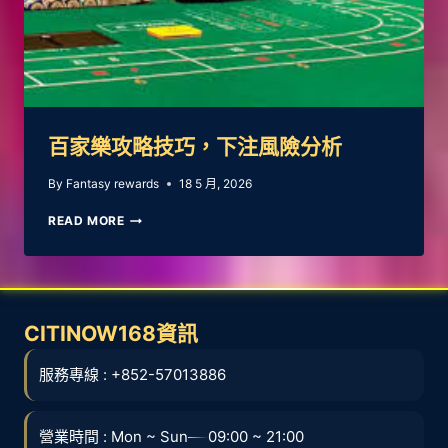
百家樂攻略技巧，下注風險分析
By
Fantasy rewards
18 5 月, 2026
百
READ MORE
家
樂
攻
略
技
CITINOW168資訊
巧，
下
注
服務專線 : +852-57013886
風
險
分
營業時間 : Mon ~ Sun
09:00 ~ 21:00
析