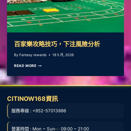
風
險
百家樂攻略技巧，下注風險分析
By
Fantasy rewards
18 5 月, 2026
百
READ MORE
家
樂
攻
略
技
CITINOW168資訊
巧，
下
注
服務專線 : +852-57013886
風
險
分
營業時間 : Mon ~ Sun
09:00 ~ 21:00