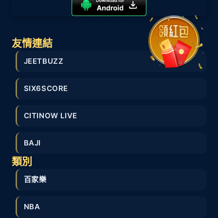
友情連結
JEETBUZZ
SIX6SCORE
CITINOW LIVE
BAJI
類別
百家樂
NBA