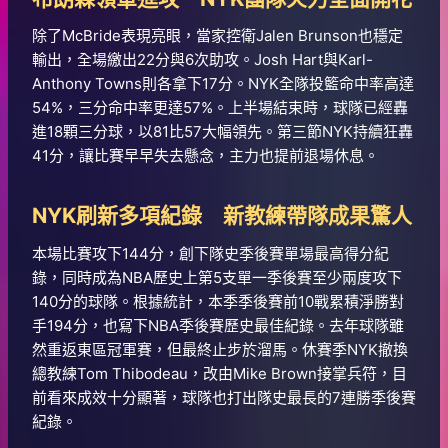
除了McBride表現亮眼，當家控衛Jalen Brunson也穩定
輸出，全場繳出22分與6次助攻。Josh Hart與Karl-
Anthony Towns則各拿下17分。NYK全隊投籃命中率高達
54%，三分命中率更達57%。上半場結束時，球隊已經轟
進18顆三分球，以81比57大幅領先。第三節NYK持續狂轟
41分，讓比賽早早失去懸念，主力也提前退場休息。
NYK刷新多項紀錄 新教練帶隊成果驚人
本場比賽攻下144分，創下隊史季後賽單場最高得分紀
錄，同時成為NBA歷史上第5支單一季後賽至少兩度攻下
140分的球隊。根據統計，本季季後賽前10戰累積淨勝對
手194分，也寫下NBA季後賽歷史最佳紀錄。去年球隊雖
然重返東區冠軍賽，但最終止步於溜馬。休賽季NYK撤換
總教練Tom Thibodeau，改由Mike Brown接掌兵符，目
前看來成效十分顯著，球隊也打出隊史最長的7連勝季後賽
紀錄。