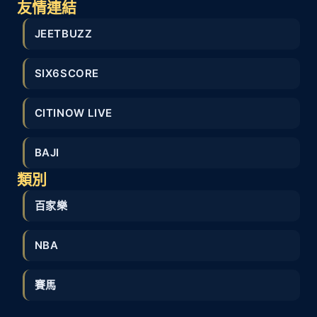
友情連結
JEETBUZZ
SIX6SCORE
CITINOW LIVE
BAJI
類別
百家樂
NBA
賽馬